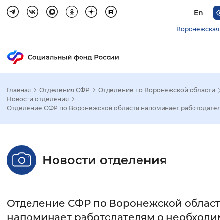
En
Воронежская
Главная
Отделения СФР
Отделение по Воронежской области
Зак
Новости отделения
Отделение СФР по Воронежской области напоминает работодателя
Настройка режима отображения
Размер шрифта
Новости отделения
Стандартный
Увеличенный
Крупны
Шрифт
Отделение СФР по Воронежской облас
Без засечек
С засечками
напоминает работодателям о необходи