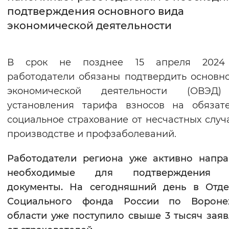
подтверждения основного вида
Интервал между буквами
экономической деятельности
Нормальный
Увеличенный
Большо
В срок не позднее 15 апреля 2024
Цвет сайта
работодатели обязаны подтвердить основн
Монохромный
Инверсивный монохромны
экономической деятельности (ОВЭД
установления тарифа взносов на обязат
Синий фон
социальное страхование от несчастных случ
производстве и профзаболеваний.
Изображения
Включены
Выключены
Работодатели региона уже активно напр
необходимые для подтверждения
Звуковой ассистент
документы. На сегодняшний день в Отде
Социального фонда России по Вороне
Воспроизвести
Остановить
Повтори
области уже поступило свыше 3 тысяч зая