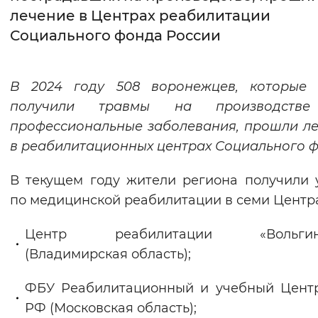
лечение в Центрах реабилитации
Интервал между буквами
Социального фонда России
Нормальный
Увеличенный
Большо
В 2024 году 508 воронежцев, которые 
Цвет сайта
получили травмы на производств
Монохромный
Инверсивный монохромны
профессиональные заболевания, прошли л
в реабилитационных центрах Социального ф
Синий фон
В текущем году жители региона получили 
Изображения
по медицинской реабилитации в семи Центра
Включены
Выключены
Центр реабилитации «Вольгинс
(Владимирская область);
Звуковой ассистент
Воспроизвести
Остановить
Повтори
ФБУ Реабилитационный и учебный Цент
РФ (Московская область);