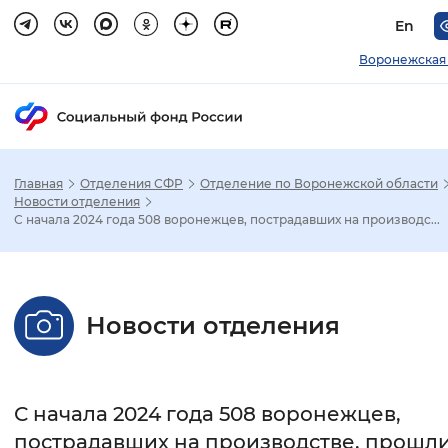
En
Воронежская
Главная
Отделения СФР
Отделение по Воронежской области
Зак
Новости отделения
С начала 2024 года 508 воронежцев, пострадавших на производс...
Настройка режима отображения
Размер шрифта
Новости отделения
Стандартный
Увеличенный
Крупны
Шрифт
С начала 2024 года 508 воронежцев,
Без засечек
С засечками
пострадавших на производстве, прошл