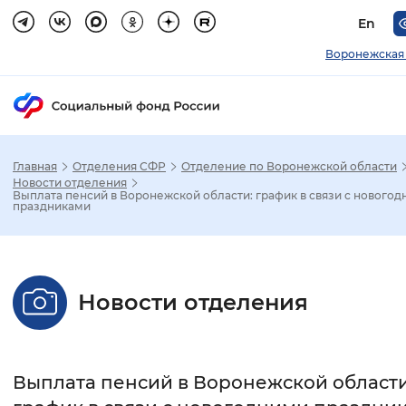
En
Воронежская
Главная
Отделения СФР
Отделение по Воронежской области
Зак
Новости отделения
Выплата пенсий в Воронежской области: график в связи с нового
праздниками
Настройка режима отображения
Размер шрифта
Новости отделения
Стандартный
Увеличенный
Крупны
Шрифт
Выплата пенсий в Воронежской области
Без засечек
С засечками