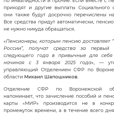
по инвалидности и прочие. Если вместе с п
Вернуть стандартные настройки
приходят и другие выплаты Социального 
они также будут досрочно перечислены на
Все средства придут автоматически, пенси
не нужно никуда обращаться.
«
Пенсионеры, которым пенсию доставляет 
России”, получат средства за первый 
следующего года в привычные для себя 
начиная с 3 января 2025 года
», — ут
управляющий Отделением СФР по Вороне
области
Михаил Шапошников
.
Отделение СФР по Воронежской об
напоминает, что зачисление пособий и пен
карты «МИР» производится не в конкр
промежуток времени, а в течение всего дня