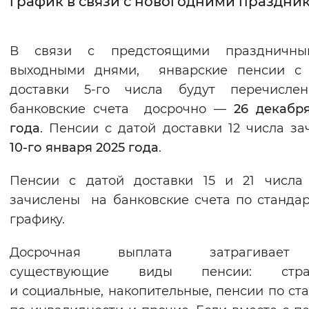
график в связи с новогодними праздни
Интервал между буквами
В связи с предстоящими праздничн
Нормальный
Увеличенный
Большо
выходными днями, январские пенсии с 
доставки 5-го числа будут перечисле
Цвет сайта
банковские счета досрочно —
26 декабр
Монохромный
Инверсивный монохромны
года
. Пенсии с датой доставки 12 числа за
Синий фон
10-го января 2025 года
.
Пенсии с датой доставки 15 и 21 числа
Изображения
зачислены на банковские счета по станда
Включены
Выключены
графику.
Звуковой ассистент
Досрочная выплата затрагивает
существующие виды пенсии: стра
Воспроизвести
Остановить
Повтори
и социальные, накопительные, пенсии по ста