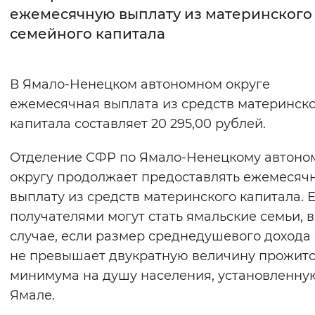
ежемесячную выплату из материнского
Интервал между буквами
семейного капитала
Нормальный
Увеличенный
Большо
В Ямало-Ненецком автономном округе
Цвет сайта
ежемесячная выплата из средств материнск
Монохромный
Инверсивный монохромны
капитала составляет 20 295,00 рублей.
Синий фон
Отделение СФР по Ямало-Ненецкому автоно
округу продолжает предоставлять ежемесяч
Изображения
выплату из средств материнского капитала. 
Включены
Выключены
получателями могут стать ямальские семьи, в
случае, если размер среднедушевого дохода
Звуковой ассистент
не превышает двукратную величину прожит
минимума на душу населения, установленну
Воспроизвести
Остановить
Повтори
Ямале.