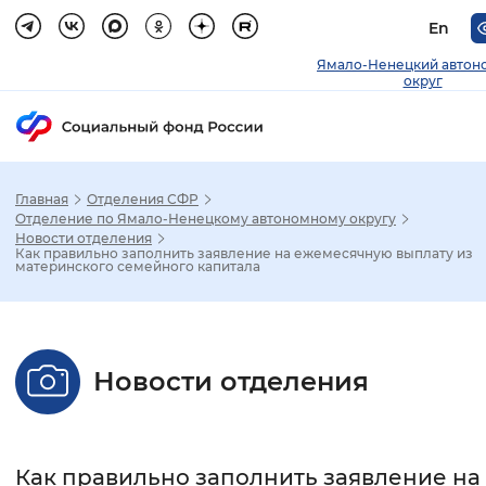
En
Ямало-Ненецкий автон
округ
Главная
Отделения СФР
Зак
Отделение по Ямало-Ненецкому автономному округу
Новости отделения
Как правильно заполнить заявление на ежемесячную выплату из
Настройка режима отображения
материнского семейного капитала
Размер шрифта
Стандартный
Увеличенный
Крупны
Новости отделения
Шрифт
Без засечек
С засечками
Как правильно заполнить заявление на