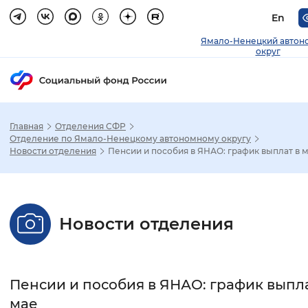
En
Ямало-Ненецкий автон
округ
Главная
Отделения СФР
Зак
Отделение по Ямало-Ненецкому автономному округу
Новости отделения
Пенсии и пособия в ЯНАО: график выплат в 
Настройка режима отображения
Размер шрифта
Новости отделения
Стандартный
Увеличенный
Крупны
Шрифт
Пенсии и пособия в ЯНАО: график выпла
Без засечек
С засечками
мае