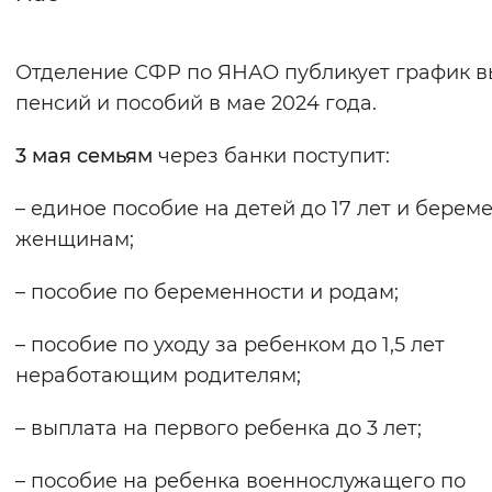
Интервал между буквами
Отделение СФР по ЯНАО публикует график в
Нормальный
Увеличенный
Большо
пенсий и пособий в мае 2024 года.
Цвет сайта
3 мая
семьям
через банки поступит:
Монохромный
Инверсивный монохромны
– единое пособие на детей до 17 лет и бере
Синий фон
женщинам;
– пособие по беременности и родам;
Изображения
Включены
Выключены
– пособие по уходу за ребенком до 1,5 лет
неработающим родителям;
Звуковой ассистент
– выплата на первого ребенка до 3 лет;
Воспроизвести
Остановить
Повтори
– пособие на ребенка военнослужащего по