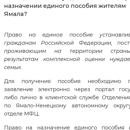
назначении единого пособия жителям
Интервал между буквами
Ямала?
Нормальный
Увеличенный
Большо
Право на единое пособие устанавлив
Цвет сайта
гражданам Российской Федерации, пост
Монохромный
Инверсивный монохромны
проживающим на территории стран
результатам комплексной оценки нуждае
Синий фон
семьи.
Изображения
Для получения пособия необходимо п
Включены
Выключены
заявление электронно через портал госу
либо лично в клиентской службе Отделен
Звуковой ассистент
по Ямало-Ненецкому автономному округ
отделе МФЦ.
Воспроизвести
Остановить
Повтори
Право на назначение единого пособия 