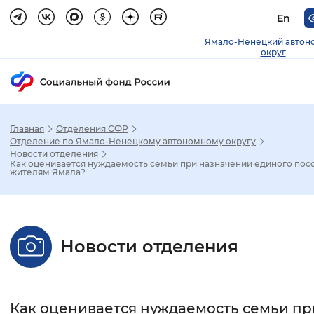
En
Ямало-Ненецкий автон
округ
Главная
Отделения СФР
Зак
Отделение по Ямало-Ненецкому автономному округу
Новости отделения
Как оценивается нуждаемость семьи при назначении единого пос
Настройка режима отображения
жителям Ямала?
Размер шрифта
Стандартный
Увеличенный
Крупны
Новости отделения
Шрифт
Без засечек
С засечками
Как оценивается нуждаемость семьи пр