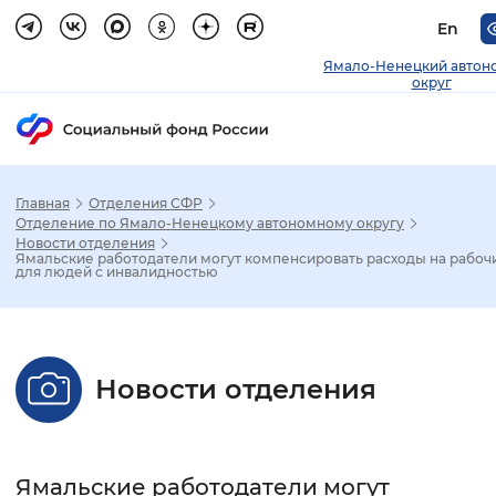
En
Ямало-Ненецкий автон
округ
Главная
Отделения СФР
Зак
Отделение по Ямало-Ненецкому автономному округу
Новости отделения
Ямальские работодатели могут компенсировать расходы на рабоч
Настройка режима отображения
для людей с инвалидностью
Размер шрифта
Стандартный
Увеличенный
Крупны
Новости отделения
Шрифт
Без засечек
С засечками
Ямальские работодатели могут