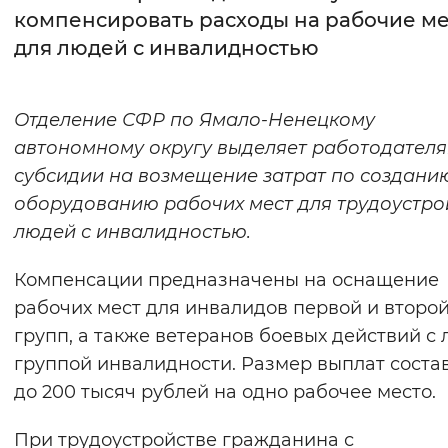
компенсировать расходы на рабочие ме
Интервал между буквами
для людей с инвалидностью
Нормальный
Увеличенный
Большо
Отделение СФР по Ямало-Ненецкому
Цвет сайта
автономному округу выделяет работодател
Монохромный
Инверсивный монохромны
субсидии на возмещение затрат по создани
оборудованию рабочих мест для трудоустро
Синий фон
людей с инвалидностью.
Изображения
Компенсации предназначены на оснащение
Включены
Выключены
рабочих мест для инвалидов первой и второ
групп, а также ветеранов боевых действий с
Звуковой ассистент
группой инвалидности. Размер выплат соста
до 200 тысяч рублей на одно рабочее место.
Воспроизвести
Остановить
Повтори
При трудоустройстве гражданина с