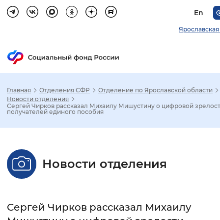
En
Ярославская
Главная
Отделения СФР
Отделение по Ярославской области
Зак
Новости отделения
Сергей Чирков рассказал Михаилу Мишустину о цифровой зрелос
получателей единого пособия
Настройка режима отображения
Размер шрифта
Новости отделения
Стандартный
Увеличенный
Крупны
Шрифт
Сергей Чирков рассказал Михаилу
Без засечек
С засечками