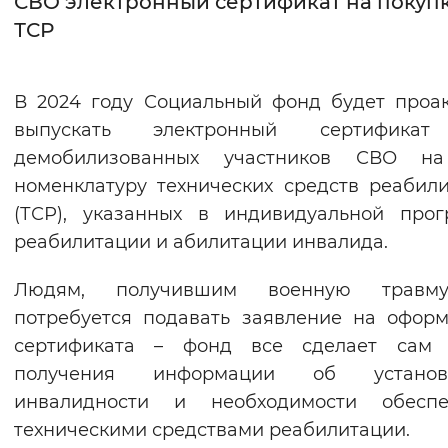
СВО электронный сертификат на покуп
ТСР
Интервал между буквами
Нормальный
Увеличенный
Большо
В 2024 году Социальный фонд будет проа
выпускать электронный сертифика
Цвет сайта
демобилизованных участников СВО н
Монохромный
Инверсивный монохромны
номенклатуру технических средств реабил
Синий фон
(ТСР), указанных в индивидуальной про
реабилитации и абилитации инвалида.
Изображения
Людям, получившим военную травм
Включены
Выключены
потребуется подавать заявление на офор
сертификата – фонд все сделает сам 
Звуковой ассистент
получения информации об установ
Воспроизвести
Остановить
Повтори
инвалидности и необходимости обеспе
техническими средствами реабилитации.