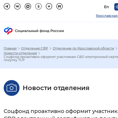
En
Ярославская
Главная
Отделения СФР
Отделение по Ярославской области
Зак
Новости отделения
Соцфонд проактивно оформит участникам СВО электронный серти
покупку ТСР
Настройка режима отображения
Размер шрифта
Новости отделения
Стандартный
Увеличенный
Крупны
Шрифт
Соцфонд проактивно оформит участни
Без засечек
С засечками