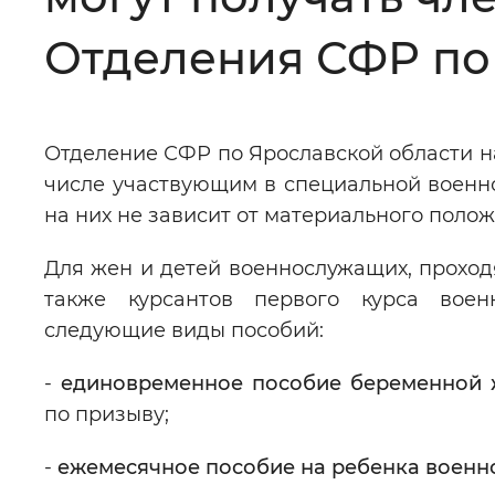
Цвет сайта
:
Монохромный
Отделения СФР по
Изображения
:
Включены
Отделение СФР по Ярославской области н
числе участвующим в специальной военно
Звуковой ассистент
:
Воспроизв
на них не зависит от материального полож
Для жен и детей военнослужащих, проход
также курсантов первого курса воен
следующие виды пособий:
Вернуть стандартные настройки
-
единовременное пособие беременной 
по призыву;
-
ежемесячное пособие на ребенка воен