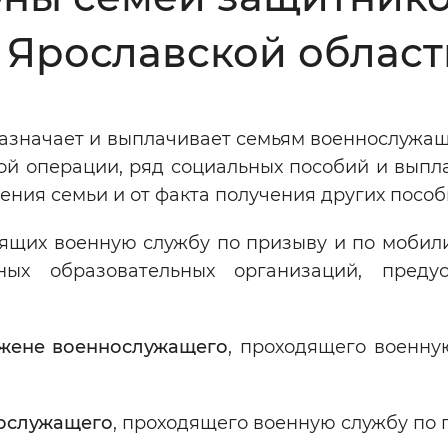
Инверсивный монохромный
Синий
 Ярославской област
Выключены
азначает и выплачивает семьям военнослужащи
й операции, ряд социальных пособий и выпла
ести
Остановить
Повторить
ения семьи и от факта получения других посо
ящих военную службу по призыву и по мобили
ных образовательных организаций, преду
жене военнослужащего
, проходящего военну
нослужащего
, проходящего военную службу по 