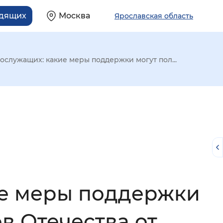
идящих
Москва
Ярославская область
служащих: какие меры поддержки могут пол...
е меры поддержки
й
в Отечества от