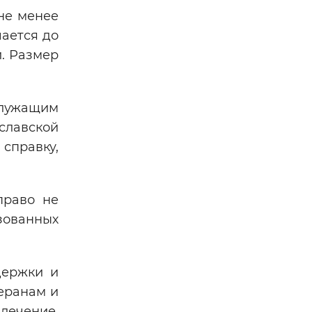
не менее
чается до
и. Размер
служащим
славской
справку,
право не
зованных
держки и
еранам и
лечение,