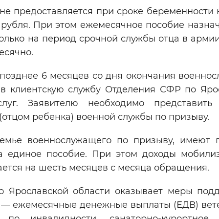
е предоставляется при сроке беременности 
47 рубля. При этом ежемесячное пособие назна
только на период срочной службы отца в арми
есячно.
 позднее 6 месяцев со дня окончания военно
 в клиентскую службу Отделения СФР по Яро
уг. Заявителю необходимо представить 
тцом ребенка) военной службы по призыву.
семье военнослужащего по призыву, имеют 
на единое пособие. При этом доходы мобили
ется на шесть месяцев с месяца обращения.
о Ярославской области оказывает меры под
 — ежемесячные денежные выплаты (ЕДВ) вет
по инвалидности, санаторно-курортное 