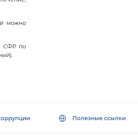
ей можно
я СФР по
ный).
коррупции
Полезные ссылки