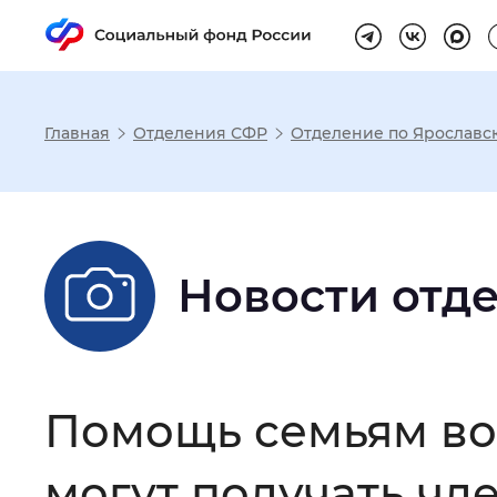
Главная
Отделения СФР
Отделение по Ярославс
Настройка реж
Размер шрифта
:
Стандартный
Новости отд
Шрифт
:
Без засечек
С з
Помощь семьям во
Интервал между буквами
:
Нор
могут получать чл