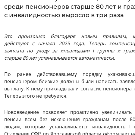
среди пенсионеров старше 80 лет и гр
Интервал между буквами
с инвалидностью выросло в три раза
Нормальный
Увеличенный
Большо
Это произошло благодаря новым правилам, к
Цвет сайта
действуют с начала 2025 года. Теперь компенса
выплата по уходу за инвалидами I группы и гра
Монохромный
Инверсивный монохромны
старше 80 лет устанавливается автоматически.
Синий фон
По ранее действовавшему порядку ухаживаю
Изображения
пенсионером близкие должны были написать заявл
выплату. К нему прикладывали согласие пенсионера н
Включены
Выключены
Теперь этого не требуется.
Звуковой ассистент
Нововведение позволяет проактивно увеличивать
пенсии всем без исключения гражданам после 8
Воспроизвести
Остановить
Повтори
людям, которым устанавливается инвалидность I 
Отделение СФР по Ярославской области оформляет н