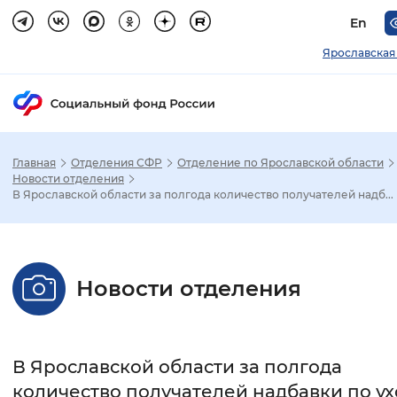
En
Ярославская
Главная
Отделения СФР
Отделение по Ярославской области
Зак
Новости отделения
В Ярославской области за полгода количество получателей надб...
Настройка режима отображения
Размер шрифта
Новости отделения
Стандартный
Увеличенный
Крупны
Шрифт
В Ярославской области за полгода
Без засечек
С засечками
количество получателей надбавки по ух