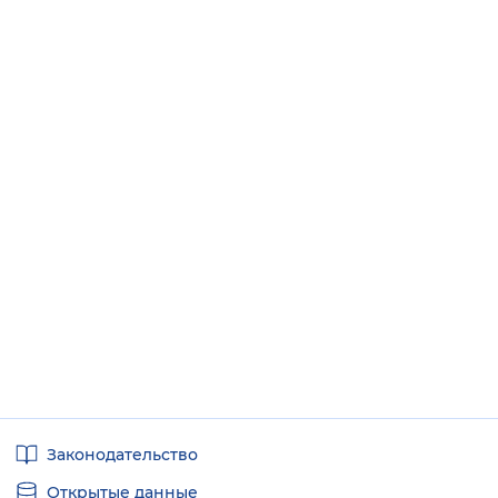
Полезные
Законодательство
ссылки
Открытые данные