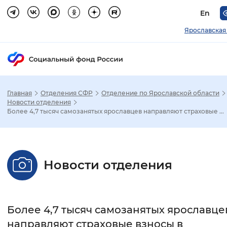
En
Ярославская
Главная
Отделения СФР
Отделение по Ярославской области
Зак
Новости отделения
Более 4,7 тысяч самозанятых ярославцев направляют страховые ...
Настройка режима отображения
Размер шрифта
Новости отделения
Стандартный
Увеличенный
Крупны
Шрифт
Более 4,7 тысяч самозанятых ярославце
Без засечек
С засечками
направляют страховые взносы в