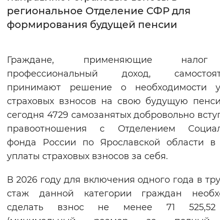
региональное Отделение СФР для
Интервал между буквами
формирования будущей пенсии
Нормальный
Увеличенный
Большо
Граждане, применяющие нало
Цвет сайта
профессиональный доход, самостоят
Монохромный
Инверсивный монохромны
принимают решение о необходимости у
страховых взносов на свою будущую пенс
Синий фон
сегодня 4729 самозанятых добровольно всту
правоотношения с Отделением Социал
Изображения
фонда России по Ярославской области в
Включены
Выключены
уплаты страховых взносов за себя.
Звуковой ассистент
В 2026 году для включения одного года в тр
стаж данной категории граждан необх
Воспроизвести
Остановить
Повтори
сделать взнос не менее 71 525,52