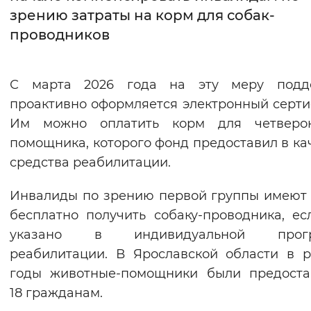
зрению затраты на корм для собак-
Интервал между буквами
проводников
Нормальный
Увеличенный
Большо
С марта 2026 года на эту меру подд
Цвет сайта
проактивно оформляется электронный серти
Монохромный
Инверсивный монохромны
Им можно оплатить корм для четверон
помощника, которого фонд предоставил в ка
Синий фон
средства реабилитации.
Изображения
Инвалиды по зрению первой группы имеют
Включены
Выключены
бесплатно получить собаку-проводника, ес
указано в индивидуальной прог
Звуковой ассистент
реабилитации. В Ярославской области в 
годы животные-помощники были предоста
Воспроизвести
Остановить
Повтори
18 гражданам.