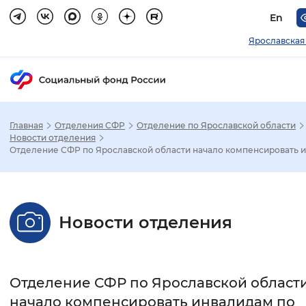
En
Ярославская
Главная
Отделения СФР
Отделение по Ярославской области
Зак
Новости отделения
Отделение СФР по Ярославской области начало компенсировать и.
Настройка режима отображения
Размер шрифта
Новости отделения
Стандартный
Увеличенный
Крупны
Шрифт
Отделение СФР по Ярославской област
Без засечек
С засечками
начало компенсировать инвалидам по