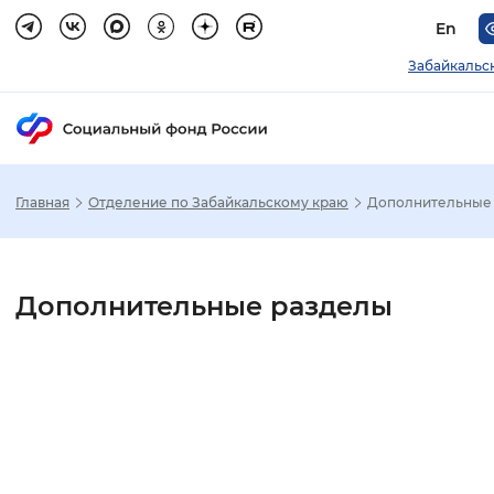
En
Забайкальс
Главная
Отделение по Забайкальскому краю
Дополнительные
Зак
Настройка режима отображения
Дополнительные разделы
Размер шрифта
Стандартный
Увеличенный
Крупны
Шрифт
Без засечек
С засечками