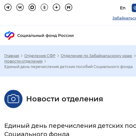
En
Забайкальс
Главная
Отделения СФР
Отделение по Забайкальскому краю
Зак
Новости отделения
Единый день перечисления детских пособий Социального фонда
Настройка режима отображения
Размер шрифта
Новости отделения
Стандартный
Увеличенный
Крупны
Шрифт
Единый день перечисления детских по
Без засечек
С засечками
Социального фонда