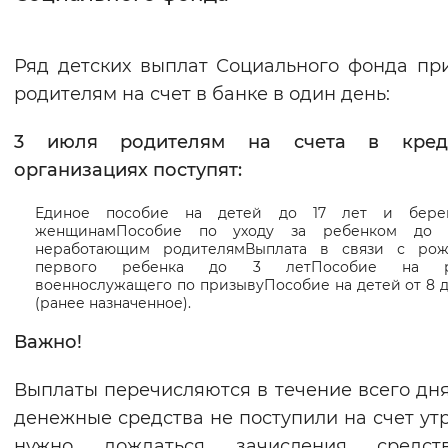
Интервал между буквами
Ряд детских выплат Социального фонда пр
Нормальный
Увеличенный
Большо
родителям на счет в банке в один день:
Цвет сайта
3 июля родителям на счета в кред
организациях поступят:
Монохромный
Инверсивный монохромны
Синий фон
Единое пособие на детей до 17 лет и бере
женщинамПособие по уходу за ребенком до 1
неработающим родителямВыплата в связи с ро
Изображения
первого ребенка до 3 летПособие на р
военнослужащего по призывуПособие на детей от 8 д
Включены
Выключены
(ранее назначенное).
Важно!
Звуковой ассистент
Выплаты перечисляются в течение всего дня
Воспроизвести
Остановить
Повтори
денежные средства не поступили на счет утр
нужно дождаться зачисления средс