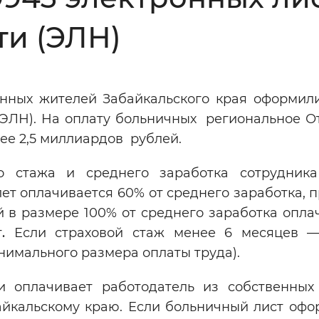
Инверсивный монохромный
Синий
ти (ЭЛН)
Выключены
анных жителей Забайкальского края оформил
(ЭЛН). На оплату больничных региональное О
ести
Остановить
Повторить
ее 2,5 миллиардов рублей.
о стажа и среднего заработка сотрудник
ет оплачивается 60% от среднего заработка, 
 в размере 100% от среднего заработка опла
т
.
Если страховой стаж менее 6 месяцев 
нимального размера оплаты труда).
 оплачивает работодатель из собственных 
йкальскому краю. Если больничный лист офо