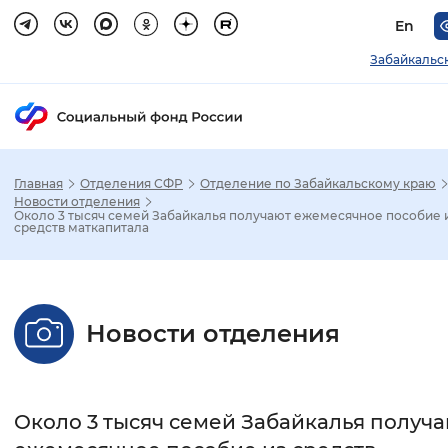
En
Забайкальс
Главная
Отделения СФР
Отделение по Забайкальскому краю
Зак
Новости отделения
Около 3 тысяч семей Забайкалья получают ежемесячное пособие 
средств маткапитала
Настройка режима отображения
Размер шрифта
Новости отделения
Стандартный
Увеличенный
Крупны
Шрифт
Около 3 тысяч семей Забайкалья получ
Без засечек
С засечками