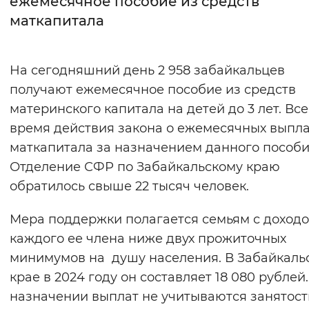
ежемесячное пособие из средств
маткапитала
Интервал между буквами
Нормальный
Увеличенный
Большо
На сегодняшний день 2 958 забайкальцев
получают ежемесячное пособие из средств
Цвет сайта
материнского капитала на детей до 3 лет. Все
Монохромный
Инверсивный монохромны
время действия закона о ежемесячных выпла
Синий фон
маткапитала за назначением данного пособи
Отделение СФР по Забайкальскому краю
Изображения
обратилось свыше 22 тысяч человек.
Включены
Выключены
Мера поддержки полагается семьям с доходо
каждого ее члена ниже двух прожиточных
Звуковой ассистент
минимумов на душу населения. В Забайкаль
Воспроизвести
Остановить
Повтори
крае в 2024 году он составляет 18 080 рублей
назначении выплат не учитываются занятост