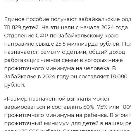
Интервал между буквами
Единое пособие получают забайкальские ро
Нормальный
Увеличенный
Большо
111 829 детей. На эти цели с начала 2024 года
Отделение СФР по Забайкальскому краю
Цвет сайта
направило свыше 25,5 миллиарда рублей. По
Монохромный
Инверсивный монохромны
назначается семьям с детьми, общий доход
работающих членов семьи в которых ниже
Синий фон
прожиточного минимума на человека. В
Забайкалье в 2024 году он составляет 18 080
Изображения
рублей.
Включены
Выключены
«Размер назначенной выплаты может
Звуковой ассистент
варьироваться и составлять 50%, 75% или 100
прожиточного минимума на ребенка. В этом 
Воспроизвести
Остановить
Повтори
прожиточный минимум для детей в нашем р