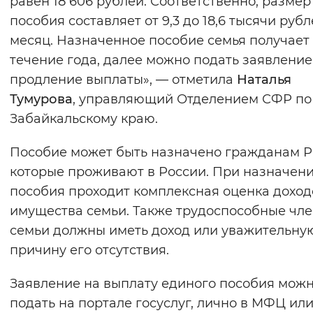
равен 18 606 рублей. Соответственно, размер
Вернуть стандартные настройки
пособия составляет от 9,3 до 18,6 тысячи рубл
месяц. Назначенное пособие семья получает
течение года, далее можно подать заявление
продление выплаты», — отметила
Наталья
Тумурова
, управляющий Отделением СФР по
Забайкальскому краю.
Пособие может быть назначено гражданам Р
которые проживают в России. При назначен
пособия проходит комплексная оценка доход
имущества семьи. Также трудоспособные чл
семьи должны иметь доход или уважительну
причину его отсутствия.
Заявление на выплату единого пособия мож
подать на портале госуслуг, лично в МФЦ ил