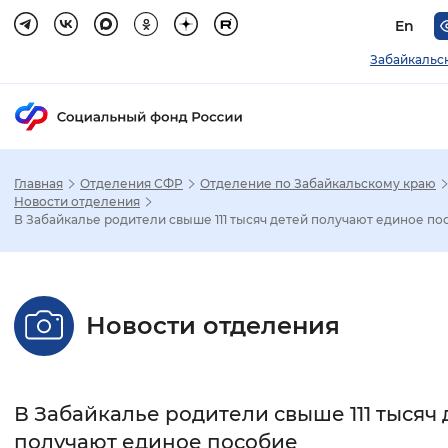
En
Забайкальс
Главная
Отделения СФР
Отделение по Забайкальскому краю
Зак
Новости отделения
В Забайкалье родители свыше 111 тысяч детей получают единое по
Настройка режима отображения
Размер шрифта
Новости отделения
Стандартный
Увеличенный
Крупны
Шрифт
В Забайкалье родители свыше 111 тысяч 
Без засечек
С засечками
получают единое пособие