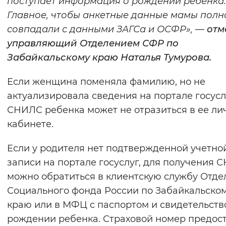
поступает информация о рождении ребенка.
Вернуть стандартные настройки
Главное, чтобы анкетные данные мамы полн
совпадали с данными ЗАГСа и ОСФР», —
отм
управляющий Отделением СФР по
Забайкальскому краю Наталья Тумурова.
Если женщина поменяла фамилию, но не
актуализировала сведения на портале госусл
СНИЛС ребенка может не отразиться в ее ли
кабинете.
Если у родителя нет подтвержденной учетно
записи на портале госуслуг, для получения 
можно обратиться в клиентскую службу Отде
Социального фонда России по Забайкальско
краю или в МФЦ с паспортом и свидетельств
рождении ребенка. Страховой номер предос