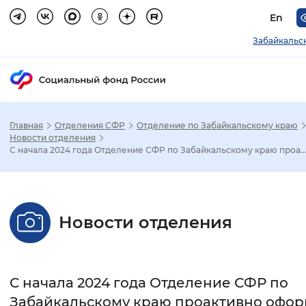
En
Забайкальс
Главная
Отделения СФР
Отделение по Забайкальскому краю
Зак
Новости отделения
С начала 2024 года Отделение СФР по Забайкальскому краю проа..
Настройка режима отображения
Размер шрифта
Новости отделения
Стандартный
Увеличенный
Крупны
Шрифт
С начала 2024 года Отделение СФР по
Без засечек
С засечками
Забайкальскому краю проактивно офо