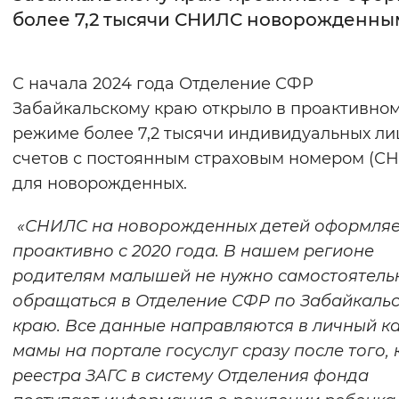
более 7,2 тысячи СНИЛС новорожденны
Интервал между буквами
Нормальный
Увеличенный
Большо
С начала 2024 года Отделение СФР
Забайкальскому краю открыло в проактивно
Цвет сайта
режиме более 7,2 тысячи индивидуальных л
Монохромный
Инверсивный монохромны
счетов с постоянным страховым номером (С
для новорожденных.
Синий фон
«СНИЛС на новорожденных детей оформляе
Изображения
проактивно с 2020 года. В нашем регионе
Включены
Выключены
родителям малышей не нужно самостоятель
обращаться в Отделение СФР по Забайкаль
Звуковой ассистент
краю. Все данные направляются в личный к
мамы на портале госуслуг сразу после того, 
Воспроизвести
Остановить
Повтори
реестра ЗАГС в систему Отделения фонда