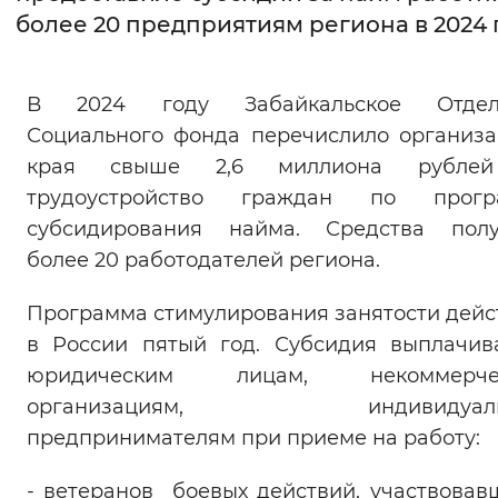
более 20 предприятиям региона в 2024 
Интервал между буквами
Нормальный
Увеличенный
Большо
В 2024 году Забайкальское Отдел
Социального фонда перечислило организ
Цвет сайта
края свыше 2,6 миллиона рубле
Монохромный
Инверсивный монохромны
трудоустройство граждан по прогр
субсидирования найма. Средства полу
Синий фон
более 20 работодателей региона.
Изображения
Программа стимулирования занятости дейс
Включены
Выключены
в России пятый год. Субсидия выплачив
юридическим лицам, некоммерче
Звуковой ассистент
организациям, индивидуаль
предпринимателям при приеме на работу:
Воспроизвести
Остановить
Повтори
- ветеранов боевых действий, участвовав