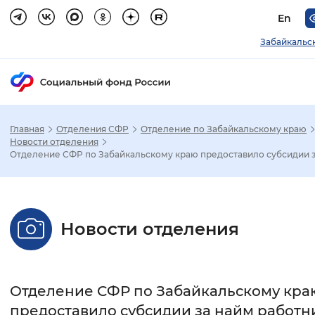
En
Забайкальс
Главная
Отделения СФР
Отделение по Забайкальскому краю
Зак
Новости отделения
Отделение СФР по Забайкальскому краю предоставило субсидии з.
Настройка режима отображения
Размер шрифта
Новости отделения
Стандартный
Увеличенный
Крупны
Шрифт
Отделение СФР по Забайкальскому кра
Без засечек
С засечками
предоставило субсидии за найм работн