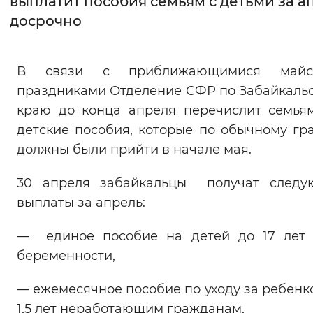
выплатит пособия семьям с детьми за а
досрочно
Интервал между буквами
Нормальный
Увеличенный
Большо
В связи с приближающимися майс
праздниками Отделение СФР по Забайкаль
Цвет сайта
краю до конца апреля перечислит семья
Монохромный
Инверсивный монохромны
детские пособия, которые по обычному гр
Синий фон
должны были прийти в начале мая.
30 апреля забайкальцы получат следу
Изображения
выплаты за апрель:
Включены
Выключены
— единое пособие на детей до 17 лет
Звуковой ассистент
беременности,
Воспроизвести
Остановить
Повтори
— ежемесячное пособие по уходу за ребенк
1,5 лет неработающим гражданам,