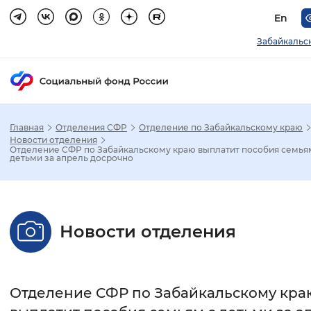
En
Забайкальс
Главная
Отделения СФР
Отделение по Забайкальскому краю
Зак
Новости отделения
Отделение СФР по Забайкальскому краю выплатит пособия семья
детьми за апрель досрочно
Настройка режима отображения
Размер шрифта
Новости отделения
Стандартный
Увеличенный
Крупны
Шрифт
Отделение СФР по Забайкальскому кра
Без засечек
С засечками