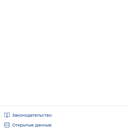
Полезные
Законодательство
ссылки
Открытые данные