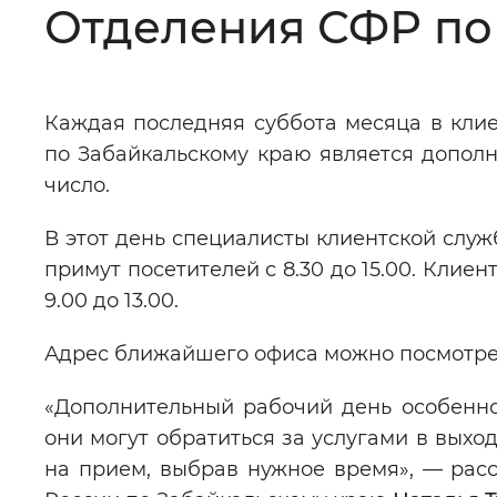
Отделения СФР по
Цвет сайта
:
Монохромный
Каждая последняя суббота месяца в кли
Изображения
:
Включены
по Забайкальскому краю является допол
число.
Звуковой ассистент
:
Воспроизв
В этот день специалисты клиентской службы
примут посетителей с 8.30 до 15.00. Клие
9.00 до 13.00.
Вернуть стандартные настройки
Адрес ближайшего офиса можно посмотреть з
«Дополнительный рабочий день особенно
они могут обратиться за услугами в выхо
на прием, выбрав нужное время», — ра