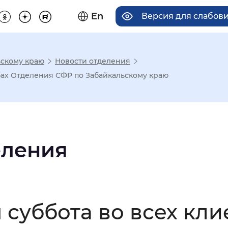
En
Версия для слабов
ьскому краю
Новости отделения
има отображения
бах Отделения СФР по Забайкальскому краю
Увеличенный
Крупный
еления
асечками
мальный
Увеличенный
Большо
 суббота во всех кли