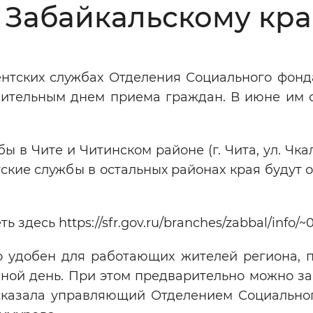
 Забайкальскому кр
Инверсивный монохромный
Синий
ентских службах Отделения Социального фонд
Выключены
нительным днем приема граждан. В июне им с
ести
Остановить
Повторить
 в Чите и Читинском районе (г. Чита, ул. Чкал
нтские службы в остальных районах края будут 
десь https://sfr.gov.ru/branches/zabbal/info/~
 удобен для работающих жителей региона, п
дной день. При этом предварительно можно з
ссказала управляющий Отделением Социально