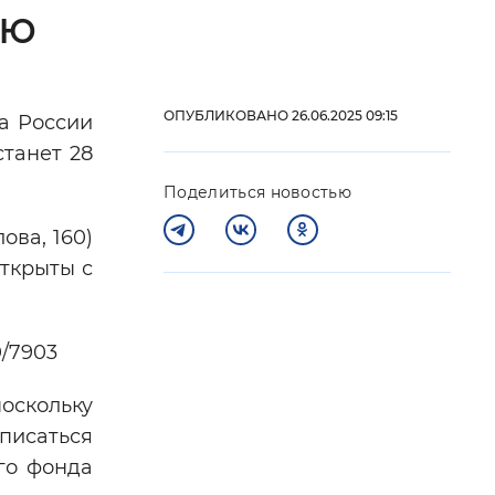
аю
 фон
ОПУБЛИКОВАНО 26.06.2025 09:15
а России
танет 28
Поделиться новостью
ова, 160)
открыты с
Закрыть
0/7903
оскольку
аписаться
го фонда