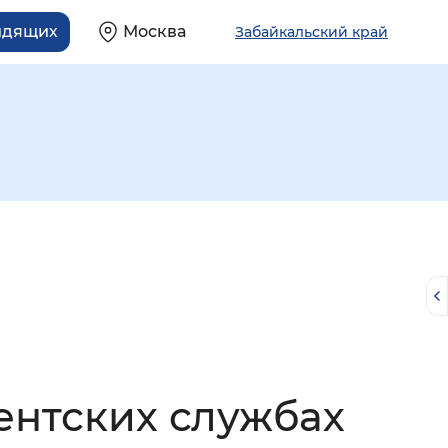
идящих
Москва
Забайкальский край
й
ентских службах