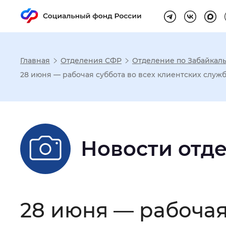
Главная
Отделения СФР
Отделение по Забайкал
Настройка реж
28 июня — рабочая суббота во всех клиентских служ
Размер шрифта
:
Стандартный
Новости отд
Шрифт
:
Без засечек
С з
Интервал между буквами
:
Нор
28 июня — рабочая