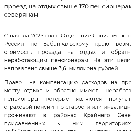
проезд на отдых свыше 170 пенсионера
Интервал между буквами
северянам
Нормальный
Увеличенный
Большо
С начала 2025 года Отделение Социального
Цвет сайта
России по Забайкальскому краю возме
Монохромный
Инверсивный монохромны
стоимость проезда на отдых и обратн
неработающим пенсионерам. На эти цели
Синий фон
направлено свыше 3,6 миллиона рублей.
Изображения
Право на компенсацию расходов на про
Включены
Выключены
месту отдыха и обратно имеют неработ
пенсионеры, которые являются получат
Звуковой ассистент
страховой пенсии по старости или инвалидн
проживают в районах Крайнего Сев
Воспроизвести
Остановить
Повтори
приравненных к ним территория