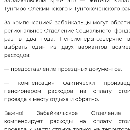
Забайкальском крае это — жители Калар
Вернуть стандартные настройки
Тунгиро-Олекминского и Тунгокоченского ра
За компенсацией забайкальцы могут обрати
региональное Отделение Социального фонд
раз в два года. Пенсионеры-северяне в
выбрать один из двух вариантов возме
расходов:
— предоставление проездных документов,
— компенсация фактически произвед
пенсионером расходов на оплату стои
проезда к месту отдыха и обратно.
Важно! Забайкальское Отделени
компенсирует расходы на оплату стои
проезда к месту отдыха только на территор