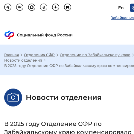
En
Забайкальс
Главная
Отделения СФР
Отделение по Забайкальскому краю
Зак
Новости отделения
В 2025 году Отделение СФР по Забайкальскому краю компенсиров.
Настройка режима отображения
Размер шрифта
Новости отделения
Стандартный
Увеличенный
Крупны
Шрифт
В 2025 году Отделение СФР по
Без засечек
С засечками
Забайкальскому краю компенсировало