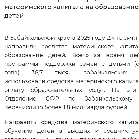
материнского капитала на образование
Интервал между буквами
детей
Нормальный
Увеличенный
Большо
В Забайкальском крае в 2025 году 2,4 тысячи
Цвет сайта
направили средства материнского капит
Монохромный
Инверсивный монохромны
образование детей. Всего за время дей
программы поддержки семей с детьми (с
Синий фон
года) 36,7 тысяч забайкальских 
использовали средства материнского капит
Изображения
оплату образовательных услуг. На эти
Включены
Выключены
Отделение СФР по Забайкальскому
перечислило более 1,8 миллиарда рублей.
Звуковой ассистент
Направить средства материнского капит
Воспроизвести
Остановить
Повтори
обучение детей в высших и средних уч