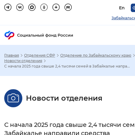
En
Забайкальс
Главная
Отделения СФР
Отделение по Забайкальскому краю
Зак
Новости отделения
С начала 2025 года свыше 2,4 тысячи семей в Забайкалье напра...
Настройка режима отображения
Размер шрифта
Новости отделения
Стандартный
Увеличенный
Крупны
Шрифт
С начала 2025 года свыше 2,4 тысячи сем
Без засечек
С засечками
Забайкалье направили средства