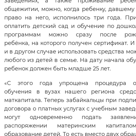
заведениях, а также проживание ребе
Вернуть стандартные настройки
общежитии, можно, когда ребенку, давшему
право на него, исполнилось три года. Пр
оплатить детский сад и обучение по дошк
программам можно сразу после рож
ребёнка, на которого получен сертификат. И 
и в другом случае использовать средства мо
любого из детей в семье. На дату начала об
ребенок должен быть младше 25 лет.
«С этого года упрощена процедура о
обучения в вузах нашего региона средс
маткапитала. Теперь забайкальцы при подп
договора о платных услугах с учебным заве
могут одновременно подать заявле
распоряжении материнским капитал
образование детей. То есть вместо двух обр