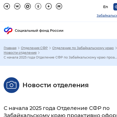
En
Забайкальс
Главная
Отделения СФР
Отделение по Забайкальскому краю
Зак
Новости отделения
С начала 2025 года Отделение СФР по Забайкальскому краю проа...
Настройка режима отображения
Размер шрифта
Новости отделения
Стандартный
Увеличенный
Крупны
Шрифт
С начала 2025 года Отделение СФР по
Без засечек
С засечками
Забайкальскому краю проактивно офо