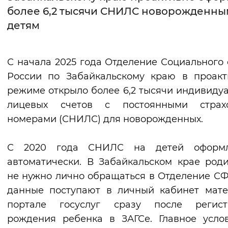
более 6,2 тысячи СНИЛС новорожденны
Интервал между буквами
детям
Нормальный
Увеличенный
Большо
С начала 2025 года Отделение Социального
Цвет сайта
России по Забайкальскому краю в проак
Монохромный
Инверсивный монохромны
режиме открыло более 6,2 тысячи индивиду
лицевых счетов с постоянными страх
Синий фон
номерами (СНИЛС) для новорожденных.
Изображения
С 2020 года СНИЛС на детей оформл
Включены
Выключены
автоматически. В Забайкальском крае род
не нужно лично обращаться в Отделение СФ
Звуковой ассистент
данные поступают в личный кабинет мат
Воспроизвести
Остановить
Повтори
портале госуслуг сразу после регист
рождения ребенка в ЗАГСе. Главное усл