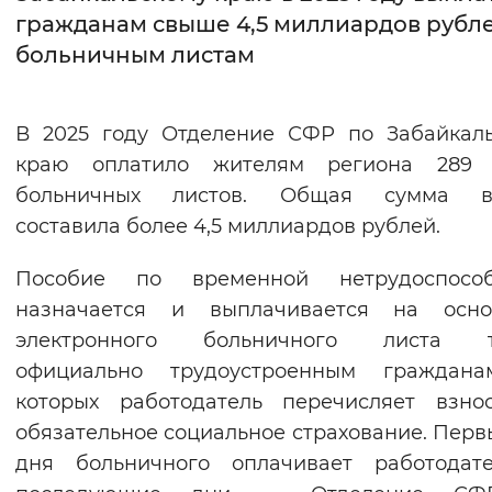
гражданам свыше 4,5 миллиардов рубл
Интервал между буквами
больничным листам
Нормальный
Увеличенный
Большо
В 2025 году Отделение СФР по Забайкал
Цвет сайта
краю оплатило жителям региона 289 
Монохромный
Инверсивный монохромны
больничных листов. Общая сумма в
составила более 4,5 миллиардов рублей.
Синий фон
Пособие по временной нетрудоспособ
Изображения
назначается и выплачивается на осно
Включены
Выключены
электронного больничного листа т
официально трудоустроенным граждана
Звуковой ассистент
которых работодатель перечисляет взно
обязательное социальное страхование. Перв
Воспроизвести
Остановить
Повтори
дня больничного оплачивает работодате