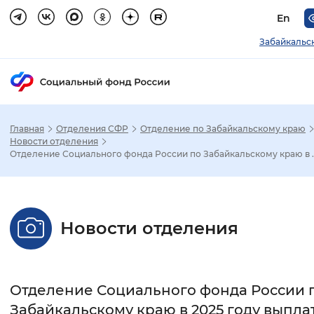
En
Забайкальс
Главная
Отделения СФР
Отделение по Забайкальскому краю
Зак
Новости отделения
Отделение Социального фонда России по Забайкальскому краю в ..
Настройка режима отображения
Размер шрифта
Новости отделения
Стандартный
Увеличенный
Крупны
Шрифт
Отделение Социального фонда России 
Без засечек
С засечками
Забайкальскому краю в 2025 году выпла