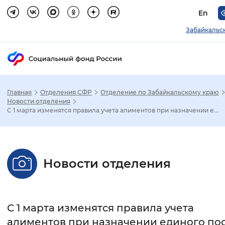
En
Забайкальс
Главная
Отделения СФР
Отделение по Забайкальскому краю
Зак
Новости отделения
С 1 марта изменятся правила учета алиментов при назначении е...
Настройка режима отображения
Размер шрифта
Новости отделения
Стандартный
Увеличенный
Крупны
Шрифт
С 1 марта изменятся правила учета
Без засечек
С засечками
алиментов при назначении единого по