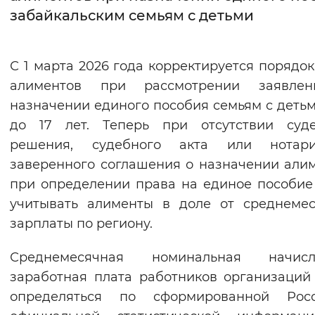
забайкальским семьям с детьми
Интервал между буквами
Нормальный
Увеличенный
Большо
С 1 марта 2026 года корректируется порядок
алиментов при рассмотрении заявле
Цвет сайта
назначении единого пособия семьям с детьм
Монохромный
Инверсивный монохромны
до 17 лет. Теперь при отсутствии суде
решения, судебного акта или нотари
Синий фон
заверенного соглашения о назначении али
при определении права на единое пособие
Изображения
учитывать алименты в доле от среднеме
Включены
Выключены
зарплаты по региону.
Звуковой ассистент
Среднемесячная номинальная начисл
заработная плата работников организаций
Воспроизвести
Остановить
Повтори
определяться по сформированной Росс