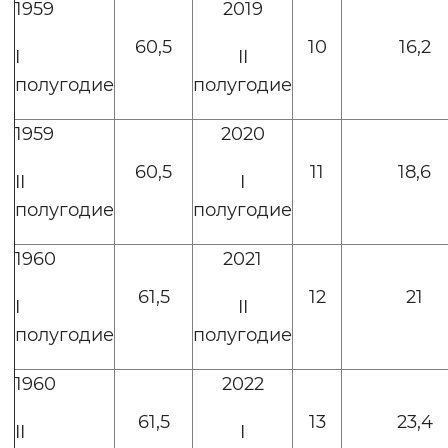
1959
2019
60,5
10
16,2
I
II
полугодие
полугодие
1959
2020
60,5
11
18,6
II
I
полугодие
полугодие
1960
2021
61,5
12
21
I
II
полугодие
полугодие
1960
2022
61,5
13
23,4
II
I