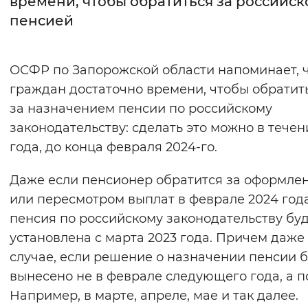
времени, чтобы обратиться за российск
пенсией
Интервал между буквами
Нормальный
Увеличенный
Большо
ОСФР по Запорожской области напоминает, ч
граждан достаточно времени, чтобы обратит
Цвет сайта
за назначением пенсии по российскому
Монохромный
Инверсивный монохромны
законодательству: сделать это можно в течен
Синий фон
года, до конца февраля 2024-го.
Даже если пенсионер обратится за оформле
Изображения
или пересмотром выплат в феврале 2024 года
Включены
Выключены
пенсия по российскому законодательству бу
установлена с марта 2023 года. Причем даже 
Звуковой ассистент
случае, если решение о назначении пенсии 
Воспроизвести
Остановить
Повтори
вынесено не в феврале следующего года, а п
Например, в марте, апреле, мае и так далее.