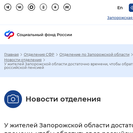
En
Запорожская
Главная
Отделения СФР
Отделение по Запорожской области
Зак
Новости отделения
У жителей Запорожской области достаточно времени, чтобы обрат
российской пенсией
Настройка режима отображения
Размер шрифта
Новости отделения
Стандартный
Увеличенный
Крупны
Шрифт
У жителей Запорожской области достат
Без засечек
С засечками