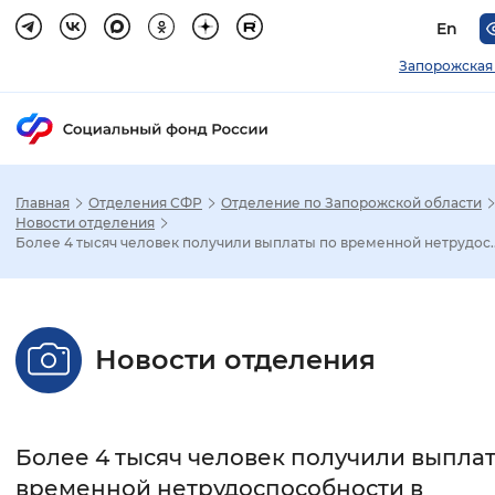
En
Запорожская
Главная
Отделения СФР
Отделение по Запорожской области
Зак
Новости отделения
Более 4 тысяч человек получили выплаты по временной нетрудос..
Настройка режима отображения
Размер шрифта
Новости отделения
Стандартный
Увеличенный
Крупны
Шрифт
Более 4 тысяч человек получили выпла
Без засечек
С засечками
временной нетрудоспособности в