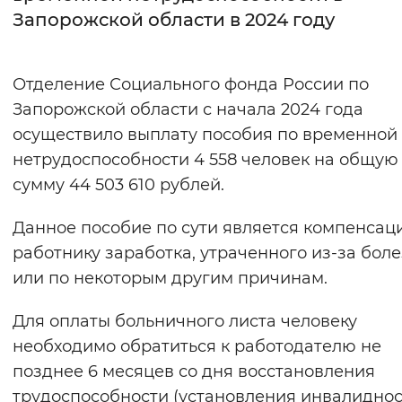
Запорожской области в 2024 году
Интервал между буквами
Нормальный
Увеличенный
Большо
Отделение Социального фонда России по
Запорожской области с начала 2024 года
Цвет сайта
осуществило выплату пособия по временной
Монохромный
Инверсивный монохромны
нетрудоспособности 4 558 человек на общую
сумму 44 503 610 рублей.
Синий фон
Данное пособие по сути является компенсац
Изображения
работнику заработка, утраченного из-за бол
Включены
Выключены
или по некоторым другим причинам.
Для оплаты больничного листа человеку
Звуковой ассистент
необходимо обратиться к работодателю не
Воспроизвести
Остановить
Повтори
позднее 6 месяцев со дня восстановления
трудоспособности (установления инвалиднос