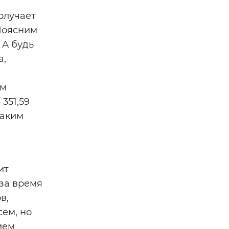
олучает
 Поясним
 А будь
а,
им
351,59
Таким
ит
за время
в,
ем, но
ием