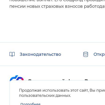
пенсии новых страховых взносов работода
Полезные
Законодательство
Откр
ссылки
Продолжая использовать этот сайт, Вы пр
Карта сайта
пользовательских данных
.
Подробнее
Нашли ошибку на сайте?