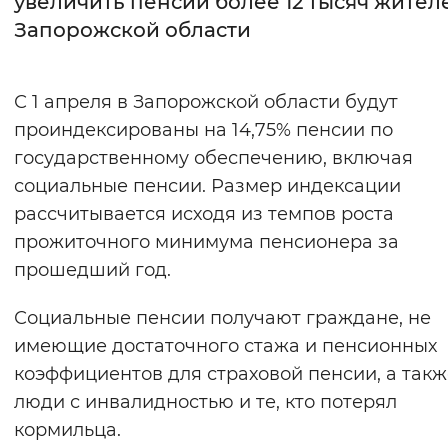
увеличить пенсии более 12 тысяч жител
Запорожской области
Интервал между буквами
Нормальный
Увеличенный
Большо
С 1 апреля в Запорожской области будут
проиндексированы на 14,75% пенсии по
Цвет сайта
государственному обеспечению, включая
Монохромный
Инверсивный монохромны
социальные пенсии. Размер индексации
Синий фон
рассчитывается исходя из темпов роста
прожиточного минимума пенсионера за
Изображения
прошедший год.
Включены
Выключены
Социальные пенсии получают граждане, не
имеющие достаточного стажа и пенсионных
Звуковой ассистент
коэффициентов для страховой пенсии, а такж
Воспроизвести
Остановить
Повтори
люди с инвалидностью и те, кто потерял
кормильца.