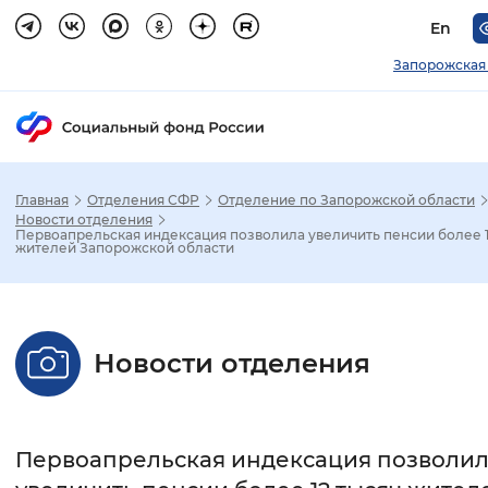
En
Запорожская
Главная
Отделения СФР
Отделение по Запорожской области
Зак
Новости отделения
Первоапрельская индексация позволила увеличить пенсии более 1
жителей Запорожской области
Настройка режима отображения
Размер шрифта
Новости отделения
Стандартный
Увеличенный
Крупны
Шрифт
Первоапрельская индексация позволи
Без засечек
С засечками