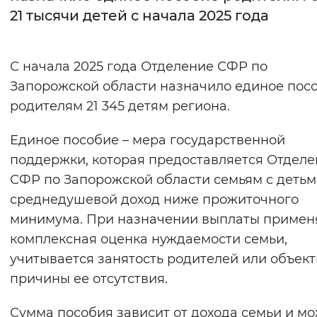
21 тысячи детей с начала 2025 года
Интервал между буквами
Нормальный
Увеличенный
Большо
С начала 2025 года Отделение СФР по
Запорожской области назначило единое пос
Цвет сайта
родителям 21 345 детям региона.
Монохромный
Инверсивный монохромны
Единое пособие – мера государственной
Синий фон
поддержки, которая предоставляется Отдел
СФР по Запорожской области семьям с детьми
Изображения
среднедушевой доход ниже прожиточного
Включены
Выключены
минимума. При назначении выплаты примен
комплексная оценка нуждаемости семьи,
Звуковой ассистент
учитывается занятость родителей или объек
причины ее отсутствия.
Воспроизвести
Остановить
Повтори
Сумма пособия зависит от дохода семьи и м