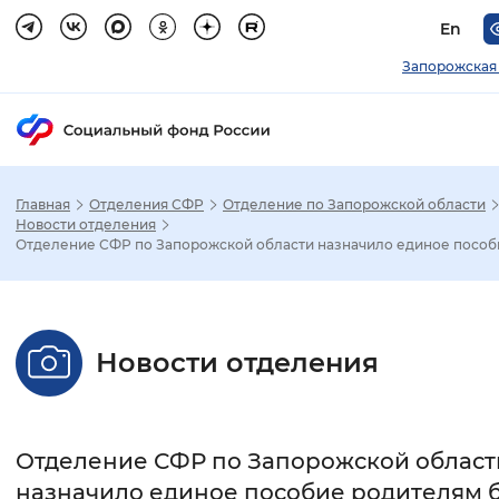
En
Запорожская
Главная
Отделения СФР
Отделение по Запорожской области
Зак
Новости отделения
Отделение СФР по Запорожской области назначило единое пособи
Настройка режима отображения
Размер шрифта
Новости отделения
Стандартный
Увеличенный
Крупны
Шрифт
Отделение СФР по Запорожской област
Без засечек
С засечками
назначило единое пособие родителям 