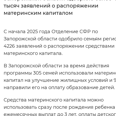
тысяч заявлений о распоряжении
Интервал между буквами
материнским капиталом
Нормальный
Увеличенный
Большо
С начала 2025 года Отделение СФР по
Цвет сайта
Запорожской области одобрило семьям реги
Монохромный
Инверсивный монохромны
4226 заявлений о распоряжении средствами
материнского капитала.
Синий фон
В Запорожской области за время действия
Изображения
программы 305 семей использовали материн
Включены
Выключены
капитал на улучшение жилищных условий и 9
направили его на оплату образование детей.
Звуковой ассистент
Средства материнского капитала можно
Воспроизвести
Остановить
Повтори
использовать сразу после рождения ребенка 
ежемесячных выплат до 3 лет, оплаты детско