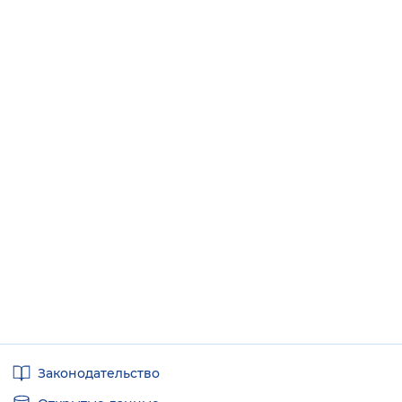
Полезные
Законодательство
ссылки