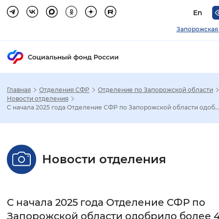
En
Запорожская
Главная
Отделения СФР
Отделение по Запорожской области
Зак
Новости отделения
С начала 2025 года Отделение СФР по Запорожской области одоб..
Настройка режима отображения
Размер шрифта
Новости отделения
Стандартный
Увеличенный
Крупны
Шрифт
С начала 2025 года Отделение СФР по
Без засечек
С засечками
Запорожской области одобрило более 