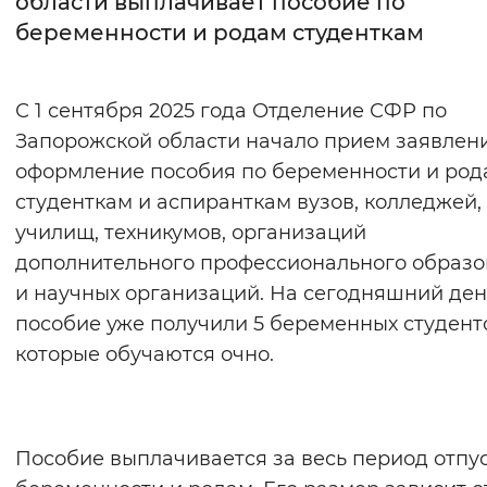
области выплачивает пособие по
беременности и родам студенткам
Интервал между буквами
Нормальный
Увеличенный
Большо
С 1 сентября 2025 года Отделение СФР по
Запорожской области начало прием заявлен
Цвет сайта
оформление пособия по беременности и род
Монохромный
Инверсивный монохромны
студенткам и аспиранткам вузов, колледжей,
Синий фон
училищ, техникумов, организаций
дополнительного профессионального образ
Изображения
и научных организаций. На сегодняшний ден
пособие уже получили 5 беременных студент
Включены
Выключены
которые обучаются очно.
Звуковой ассистент
Воспроизвести
Остановить
Повтори
Пособие выплачивается за весь период отпу