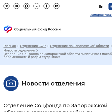
En
Запорожская
Главная
Отделения СФР
Отделение по Запорожской области
Зак
Новости отделения
Отделение Соцфонда по Запорожской области выплачивает пособ
беременности и родам студенткам
Настройка режима отображения
Размер шрифта
Новости отделения
Стандартный
Увеличенный
Крупны
Шрифт
Отделение Соцфонда по Запорожской
Без засечек
С засечками