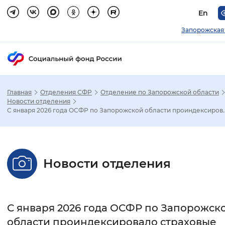
En
Запорожская
Главная
Отделения СФР
Отделение по Запорожской области
Зак
Новости отделения
С января 2026 года ОСФР по Запорожской области проиндексиров..
Настройка режима отображения
Размер шрифта
Новости отделения
Стандартный
Увеличенный
Крупны
Шрифт
С января 2026 года ОСФР по Запорожск
Без засечек
С засечками
области проиндексировало страховые