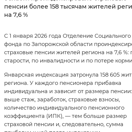
пенсии более 158 тысячам жителей рег
Интервал между буквами
на 7,6 %
Нормальный
Увеличенный
Большо
С 1 января 2026 года Отделение Социального
Цвет сайта
фонда по Запорожской области проиндексир
Монохромный
Инверсивный монохромны
страховые пенсии жителей региона на 7,6 %: 
старости, по инвалидности и по потере корми
Синий фон
Январская индексация затронула 158 605 жи
Изображения
региона. У каждого пенсионера прибавка
Включены
Выключены
индивидуальна и зависит от размера пенсии:
выше стаж, заработок, страховые взносы,
Звуковой ассистент
количество индивидуального пенсионного
коэффициента (ИПК), — тем больше размер
Воспроизвести
Остановить
Повтори
страховой пенсии и, следовательно, сумма