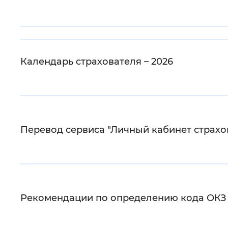
Цвет сайта
:
Монохромный
Изображения
:
Включены
Календарь страхователя – 2026
Звуковой ассистент
:
Воспроизв
Перевод сервиса "Личный кабинет страхо
Вернуть стандартные настройки
Рекомендации по определению кода ОКЗ