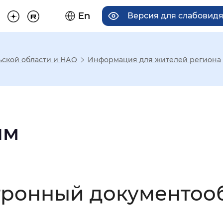
En
Версия для слабовид
ьской области и НАО
Информация для жителей региона
има отображения
Увеличенный
Крупный
ям
асечками
ктронный документоо
мальный
Увеличенный
Большо