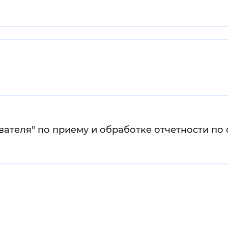
Инверсивный монохромный
Синий
Выключены
ести
Остановить
Повторить
вателя" по приему и обработке отчетности по