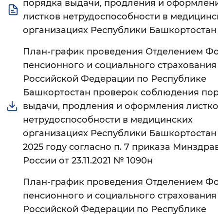
порядка выдачи, продления и оформлен
листков нетрудоспособности в медицинс
Интервал между буквами
организациях Республики Башкортостан
Нормальный
Увеличенный
Большо
План-график проведения Отделением Ф
Цвет сайта
пенсионного и социального страхования
Российской Федерации по Республике
Монохромный
Инверсивный монохромны
Башкортостан проверок соблюдения по
Синий фон
выдачи, продления и оформления листк
нетрудоспособности в медицинских
Изображения
организациях Республики Башкортостан
2025 году согласно п. 7 приказа Минздра
Включены
Выключены
России от 23.11.2021 № 1090н
Звуковой ассистент
План-график проведения Отделением Ф
Воспроизвести
Остановить
Повтори
пенсионного и социального страхования
Российской Федерации по Республике