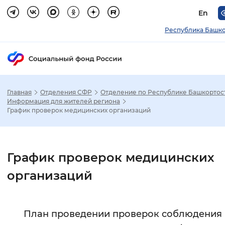
En
Республика Башко
Главная
Отделения СФР
Отделение по Республике Башкортос
Зак
Информация для жителей региона
График проверок медицинских организаций
Настройка режима отображения
Размер шрифта
График проверок медицинских
Стандартный
Увеличенный
Крупны
организаций
Шрифт
План проведении проверок соблюдения
Без засечек
С засечками