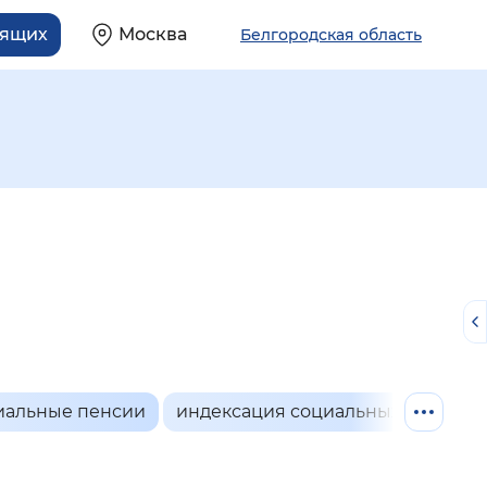
дящих
Москва
Белгородская область
.
иальные пенсии
индексация социальных пенсий
й