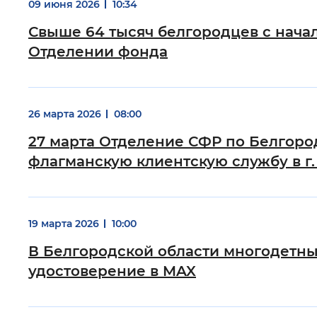
09 июня 2026
10:34
Цвет сайта
:
Монохромный
Свыше 64 тысяч белгородцев с нача
Отделении фонда
Изображения
:
Включены
26 марта 2026
08:00
Звуковой ассистент
:
Воспроизв
27 марта Отделение СФР по Белгоро
флагманскую клиентскую службу в г.
Вернуть стандартные настройки
19 марта 2026
10:00
В Белгородской области многодетны
удостоверение в MAX