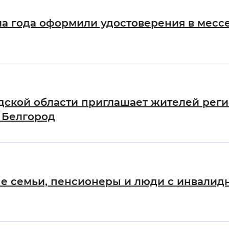
Инверсивный монохромный
Синий
ла года оформили удостоверения в мес
Выключены
ести
Остановить
Повторить
дской области приглашает жителей реги
 Белгород
е семьи, пенсионеры и люди с инвалид