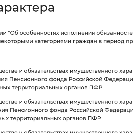
арактера
Инверсивный монохромный
Синий
и "Об особенностях исполнения обязанносте
Выключены
некоторыми категориями граждан в период п
ести
Остановить
Повторить
естве и обязательствах имущественного характ
ния Пенсионного фонда Российской Федераци
нных территориальных органов ПФР
естве и обязательствах имущественного характ
ния Пенсионного фонда Российской Федераци
ных территориальных органов ПФР
естве и обязательствах имущественного характ