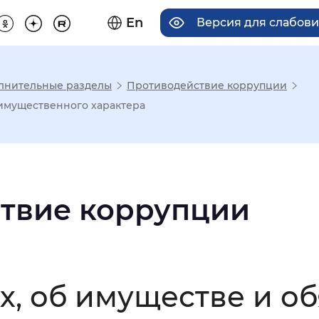
En
Версия для слабов
лнительные разделы
Противодействие коррупции
има отображения
 имущественного характера
Увеличенный
Крупный
твие коррупции
асечками
мальный
Увеличенный
Большо
х, об имуществе и об