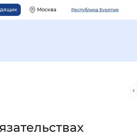
идящих
Москва
Республика Бурятия
й
язательствах