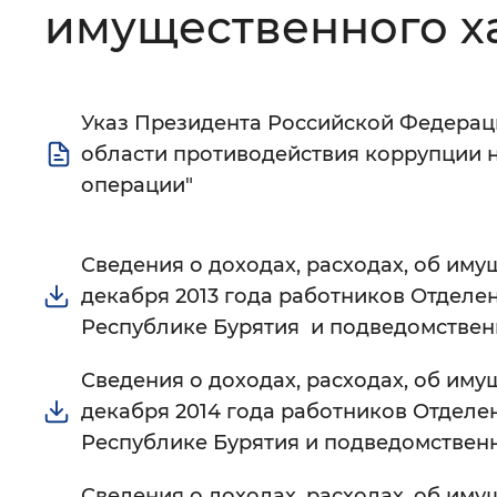
имущественного х
Цвет сайта
:
Монохромный
Указ Президента Российской Федераци
Изображения
:
Включены
области противодействия коррупции 
операции"
Звуковой ассистент
:
Воспроизв
Сведения о доходах, расходах, об имущ
декабря 2013 года работников Отделе
Республике Бурятия и подведомстве
Вернуть стандартные настройки
Сведения о доходах, расходах, об имущ
декабря 2014 года работников Отделе
Республике Бурятия и подведомствен
Сведения о доходах, расходах, об имущ