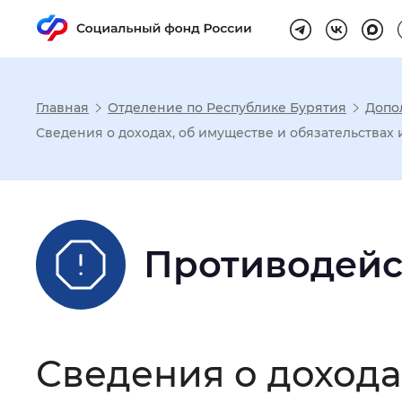
Главная
Отделение по Республике Бурятия
Допо
Настройка реж
Сведения о доходах, об имуществе и обязательствах
Размер шрифта
:
Стандартный
Противодейс
Шрифт
:
Без засечек
С з
Интервал между буквами
:
Нор
Сведения о дохода