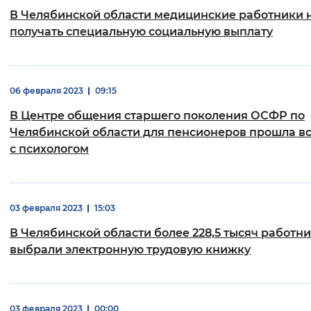
В Челябинской области медицинские работники 
Интервал между буквами
получать специальную социальную выплату
Нормальный
Увеличенный
Большо
Цвет сайта
06 февраля 2023
09:15
В Центре общения старшего поколения ОСФР по
Монохромный
Инверсивный монохромны
Челябинской области для пенсионеров прошла в
Синий фон
с психологом
Изображения
03 февраля 2023
15:03
Включены
Выключены
В Челябинской области более 228,5 тысяч работн
Звуковой ассистент
выбрали электронную трудовую книжку
Воспроизвести
Остановить
Повтори
03 февраля 2023
00:00