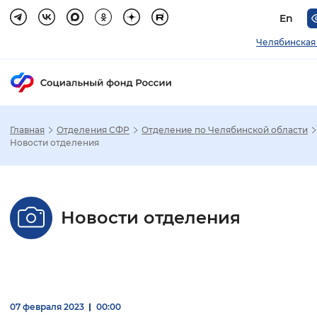
En
Челябинская
Главная
Отделения СФР
Отделение по Челябинской области
Зак
Новости отделения
Настройка режима отображения
Новости отделения
Размер шрифта
Стандартный
Увеличенный
Крупны
Шрифт
Без засечек
С засечками
07 февраля 2023
00:00