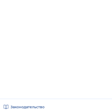
Полезные
Законодательство
ссылки