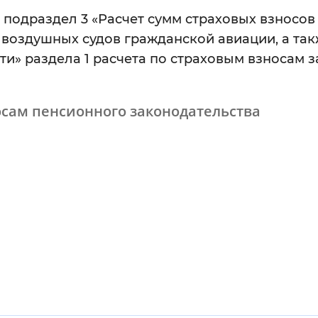
 подраздел 3 «Расчет сумм страховых взносо
Инверсивный монохромный
Синий
воздушных судов гражданской авиации, а так
 раздела 1 расчета по страховым взносам за 
Выключены
осам пенсионного законодательства
ести
Остановить
Повторить