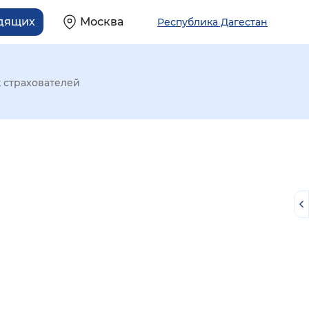
идящих
Москва
Республика Дагестан
 страхователей
й