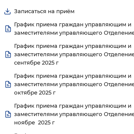
Записаться на приём
Интервал между буквами
Нормальный
Увеличенный
Большо
График приема граждан управляющим и
заместителями управляющего Отделени
Цвет сайта
График приема граждан управляющим и
Монохромный
Инверсивный монохромны
заместителями управляющего Отделени
сентябре 2025 г
Синий фон
График приема граждан управляющим и
Изображения
заместителями управляющего Отделени
Включены
Выключены
октябре 2025 г
График приема граждан управляющим и
Звуковой ассистент
заместителями управляющего Отделени
Воспроизвести
Остановить
Повтори
ноябре 2025 г