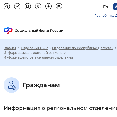
En
Республика 
Главная
Отделения СФР
Отделение по Республике Дагестан
Зак
Информация для жителей региона
Информация о региональном отделении
Настройка режима отображения
Размер шрифта
Гражданам
Стандартный
Увеличенный
Крупны
Шрифт
Информация о региональном отделени
Без засечек
С засечками