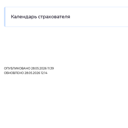
Интервал между буквами
Календарь страхователя
Нормальный
Увеличенный
Большо
Цвет сайта
Монохромный
Инверсивный монохромны
Синий фон
ОПУБЛИКОВАНО 28.05.2026 11:39
ОБНОВЛЕНО 28.05.2026 12:14
Изображения
Включены
Выключены
Звуковой ассистент
Воспроизвести
Остановить
Повтори