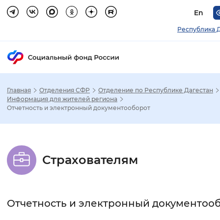
En
Республика 
Главная
Отделения СФР
Отделение по Республике Дагестан
Зак
Информация для жителей региона
Отчетность и электронный документооборот
Настройка режима отображения
Размер шрифта
Страхователям
Стандартный
Увеличенный
Крупны
Шрифт
Отчетность и электронный документоо
Без засечек
С засечками