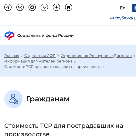
En
Республика 
Главная
Отделения СФР
Отделение по Республике Дагестан
Зак
Информация для жителей региона
Стоимость ТСР для пострадавших на производстве
Настройка режима отображения
Размер шрифта
Гражданам
Стандартный
Увеличенный
Крупны
Шрифт
Стоимость ТСР для пострадавших на
Без засечек
С засечками
производстве