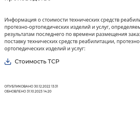
Интервал между буквами
Информация о стоимости технических средств реабил
Нормальный
Увеличенный
Большо
протезно-ортопедических изделий и услуг, определяе
результатам последнего по времени размещения зака
поставку технических средств реабилитации, протезно
Цвет сайта
ортопедических изделий и услуг:
Монохромный
Инверсивный монохромны
Стоимость ТСР
Синий фон
Изображения
ОПУБЛИКОВАНО 30.12.2022 13:31
ОБНОВЛЕНО 31.10.2023 14:20
Включены
Выключены
Звуковой ассистент
Воспроизвести
Остановить
Повтори