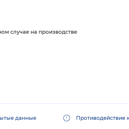
Инверсивный монохромный
Синий
ом случае на производстве
Выключены
ести
Остановить
Повторить
ытые данные
Противодействие 