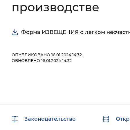
производстве
Цвет сайта
:
Монохромный
Форма ИЗВЕЩЕНИЯ о легком несчастн
Изображения
:
Включены
ОПУБЛИКОВАНО 16.01.2024 14:32
Звуковой ассистент
:
Воспроизв
ОБНОВЛЕНО 16.01.2024 14:32
Вернуть стандартные настройки
Полезные
Законодательство
Откр
ссылки