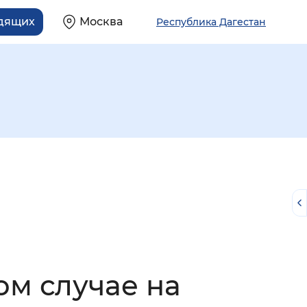
идящих
Москва
Республика Дагестан
й
м случае на