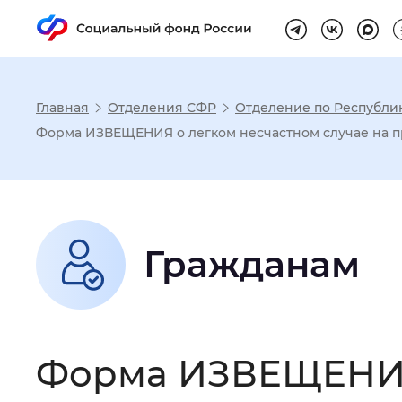
Главная
Отделения СФР
Отделение по Республи
Настройка реж
Форма ИЗВЕЩЕНИЯ о легком несчастном случае на п
Размер шрифта
:
Стандартный
Гражданам
Шрифт
:
Без засечек
С з
Интервал между буквами
:
Нор
Форма ИЗВЕЩЕНИЯ 