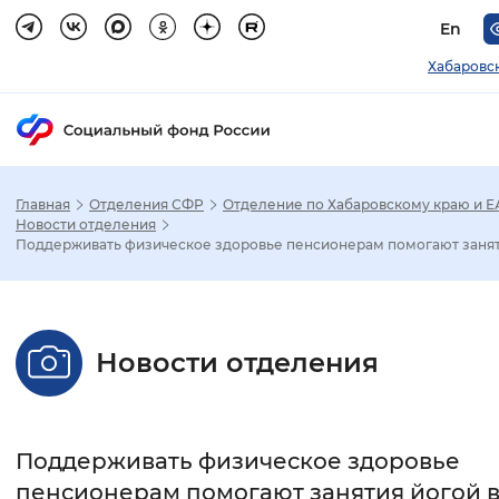
En
Хабаровс
Главная
Отделения СФР
Отделение по Хабаровскому краю и 
Зак
Новости отделения
Поддерживать физическое здоровье пенсионерам помогают заняти
Настройка режима отображения
Размер шрифта
Новости отделения
Стандартный
Увеличенный
Крупны
Шрифт
Поддерживать физическое здоровье
Без засечек
С засечками
пенсионерам помогают занятия йогой 