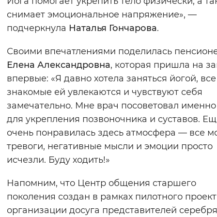
Йога помогает укрепить тело физически, а т
Вернуть стандартные настройки
снимает эмоциональное напряжение», —
подчеркнула
Наталья Гончарова
.
Своими впечатлениями поделилась пенсион
Елена Александровна
, которая пришла на з
впервые: «Я давно хотела заняться йогой, вс
знакомые ей увлекаются и чувствуют себя
замечательно. Мне врач посоветовал именно
для укрепления позвоночника и суставов. Е
очень понравилась здесь атмосфера — все м
тревоги, негативные мысли и эмоции просто
исчезли. Буду ходить!»
Напомним, что Центр общения старшего
поколения создан в рамках пилотного проект
организации досуга представителей серебр