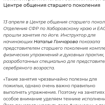
Центре общения старшего поколения
Интервал между буквами
Нормальный
Увеличенный
Большо
13 апреля в Центре общения старшего поко
Отделения СФР по Хабаровскому краю и ЕА
Цвет сайта
прошли занятия по йоге. Инструктор для
Монохромный
Инверсивный монохромны
начинающих
Наталья Гончарова
показала
представителям старшего поколения компл
Синий фон
физических упражнений и духовных практик,
разработанных специально для представит
Изображения
серебряного возраста.
Включены
Выключены
«Такие занятия чрезвычайно полезны для
Звуковой ассистент
пожилых, однако очень важно правильно
выполнять упражнения. Поэтому на занятиях
Воспроизвести
Остановить
Повтори
особое внимание уделяем технике исполнени