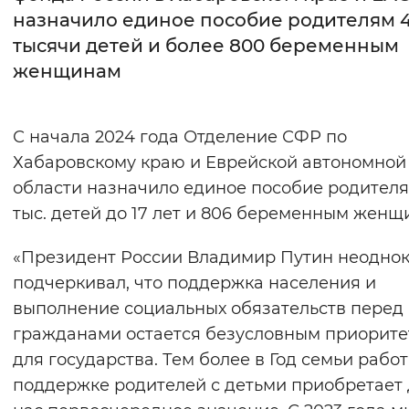
назначило единое пособие родителям 4
Интервал между буквами
тысячи детей и более 800 беременным
женщинам
Нормальный
Увеличенный
Большо
Цвет сайта
С начала 2024 года Отделение СФР по
Монохромный
Инверсивный монохромны
Хабаровскому краю и Еврейской автономной
области назначило единое пособие родителя
Синий фон
тыс. детей до 17 лет и 806 беременным женщ
Изображения
«Президент России Владимир Путин неодно
Включены
Выключены
подчеркивал, что поддержка населения и
выполнение социальных обязательств перед
Звуковой ассистент
гражданами остается безусловным приорит
для государства. Тем более в Год семьи работ
Воспроизвести
Остановить
Повтори
поддержке родителей с детьми приобретает