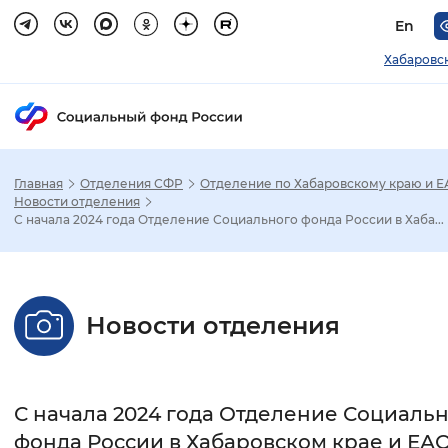
En
Хабаровс
Главная
Отделения СФР
Отделение по Хабаровскому краю и 
Зак
Новости отделения
С начала 2024 года Отделение Социального фонда России в Хаба...
Настройка режима отображения
Размер шрифта
Новости отделения
Стандартный
Увеличенный
Крупны
Шрифт
С начала 2024 года Отделение Социаль
Без засечек
С засечками
фонда России в Хабаровском крае и ЕА