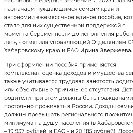
нас первоочередное значение. С 2023 года м
Вернуть стандартные настройки
назначаем нуждающимся семьям края и
автономии ежемесячное единое пособие, ко
стало для них существенной поддержкой с
момента беременности до исполнения ребенк
лет», - отметила управляющий Отделением 
Хабаровскому краю и ЕАО
Ирина Звержеева.
При оформлении пособия применяется
комплексная оценка доходов и имущества се
также учитывается трудовая занятость роди
или объективные причины ее отсутствия. Дет
родители при этом должны быть гражданами
постоянно проживать в России. Доходы семь
должны превышать регионального прожиточ
минимума на душу населения (в Хабаровско
– 19 937 рублей, в ЕАО - и 20 185 рублей). Дохо