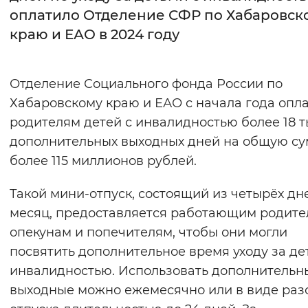
оплатило Отделение СФР по Хабаровск
Интервал между буквами
краю и ЕАО в 2024 году
Нормальный
Увеличенный
Большо
Отделение Социального фонда России по
Цвет сайта
Хабаровскому краю и ЕАО с начала года опл
Монохромный
Инверсивный монохромны
родителям детей с инвалидностью более 18 
дополнительных выходных дней на общую с
Синий фон
более 115 миллионов рублей.
Изображения
Такой мини-отпуск, состоящий из четырёх дн
Включены
Выключены
месяц, предоставляется работающим родите
опекунам и попечителям, чтобы они могли
Звуковой ассистент
посвятить дополнительное время уходу за де
инвалидностью. Использовать дополнительн
Воспроизвести
Остановить
Повтори
выходные можно ежемесячно или в виде раз