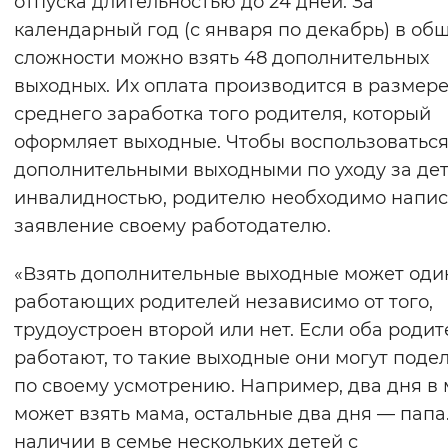
отпуска длительностью до 24 дней. За
Вернуть стандартные настройки
календарный год (с января по декабрь) в об
сложности можно взять 48 дополнительных
выходных. Их оплата производится в размер
среднего заработка того родителя, который
оформляет выходные. Чтобы воспользоватьс
дополнительными выходными по уходу за дет
инвалидностью, родителю необходимо напис
заявление своему работодателю.
«Взять дополнительные выходные может оди
работающих родителей независимо от того,
трудоустроен второй или нет. Если оба родит
работают, то такие выходные они могут поде
по своему усмотрению. Например, два дня в
может взять мама, остальные два дня — папа
наличии в семье нескольких детей с