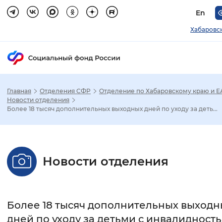
En
Хабаровс
Главная
Отделения СФР
Отделение по Хабаровскому краю и 
Зак
Новости отделения
Более 18 тысяч дополнительных выходных дней по уходу за деть...
Настройка режима отображения
Размер шрифта
Новости отделения
Стандартный
Увеличенный
Крупны
Шрифт
Более 18 тысяч дополнительных выходн
Без засечек
С засечками
дней по уходу за детьми с инвалидност