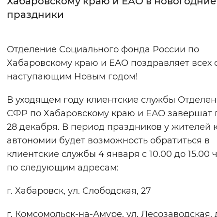
Хабаровскому краю и ЕАО в новогодние
праздники
Интервал между буквами
Нормальный
Увеличенный
Большо
Отделение Социального фонда России по
Хабаровскому краю и ЕАО поздравляет всех 
Цвет сайта
наступающим Новым годом!
Монохромный
Инверсивный монохромны
В уходящем году клиентские службы Отделе
Синий фон
СФР по Хабаровскому краю и ЕАО завершат
28 декабря. В период праздников у жителей 
Изображения
автономии будет возможность обратиться в
Включены
Выключены
клиентские службы 4 января с 10.00 до 15.00 
по следующим адресам:
Звуковой ассистент
г. Хабаровск, ул. Слободская, 27
Воспроизвести
Остановить
Повтори
г. Комсомольск-на-Амуре, ул. Лесозаводская, д