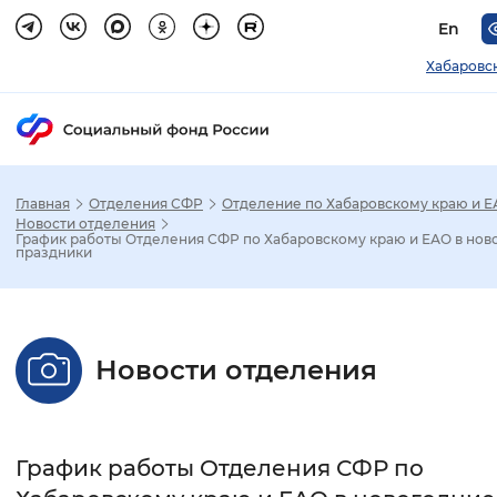
En
Хабаровс
Главная
Отделения СФР
Отделение по Хабаровскому краю и 
Зак
Новости отделения
График работы Отделения СФР по Хабаровскому краю и ЕАО в нов
праздники
Настройка режима отображения
Размер шрифта
Новости отделения
Стандартный
Увеличенный
Крупны
Шрифт
График работы Отделения СФР по
Без засечек
С засечками