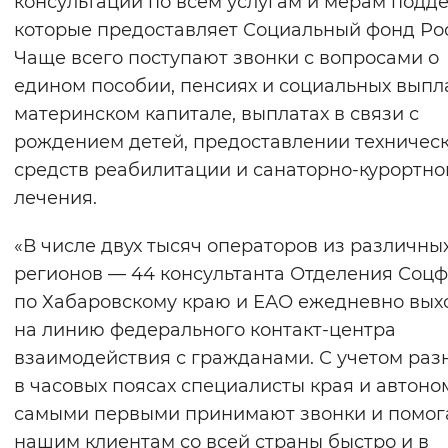
консультации по всем услугам и мерам подд
Вернуть стандартные настройки
которые предоставляет Социальный фонд Ро
Чаще всего поступают звонки с вопросами о
едином пособии, пенсиях и социальных выпла
материнском капитале, выплатах в связи с
рождением детей, предоставлении техничес
средств реабилитации и санаторно-курортно
лечения.
«В числе двух тысяч операторов из различны
регионов — 44 консультанта Отделения Соц
по Хабаровскому краю и ЕАО ежедневно вых
на линию федерального контакт-центра
взаимодействия с гражданами. С учетом ра
в часовых поясах специалисты края и автоно
самыми первыми принимают звонки и помог
нашим клиентам со всей страны быстро и в