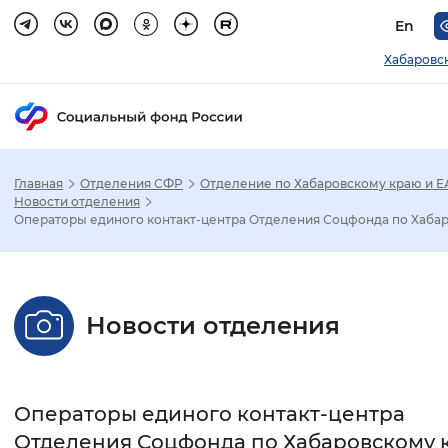
En
Хабаровс
Главная
Отделения СФР
Отделение по Хабаровскому краю и 
Зак
Новости отделения
Операторы единого контакт-центра Отделения Соцфонда по Хабар.
Настройка режима отображения
Размер шрифта
Новости отделения
Стандартный
Увеличенный
Крупны
Шрифт
Операторы единого контакт-центра
Без засечек
С засечками
Отделения Соцфонда по Хабаровскому 